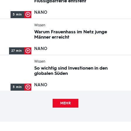
Flüssigbatterie entsteht
NANO
5 min
-
Wissen
Warum Frauenhass im Netz junge
Männer erreicht
NANO
27 min
-
Wissen
So wichtig sind Investionen in den
globalen Süden
NANO
5 min
MEHR
Fußbereich