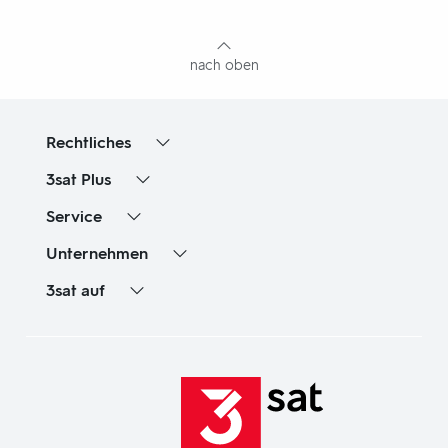
mit
Inhaltsangabe
nach oben
Rechtliches
3sat
Plus
Service
Unternehmen
3sat
auf