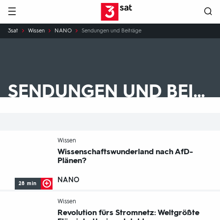
Hauptnavigation
3SAT
Sie
3sat
Wissen
NANO
Sendungen und Beiträge
sind
hier:
SENDUNGEN UND BEITRÄGE
-
Wissen
Wissenschaftswunderland nach AfD-
Plänen?
NANO
28 min
-
Wissen
Revolution fürs Stromnetz: Weltgrößte