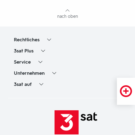
Inhaltsangabe
nach oben
Rechtliches
3sat
Plus
Service
Unternehmen
3sat
auf