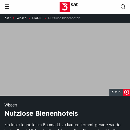
Hauptnavigation
3SAT
Sie
3sat
Wissen
NANO
Nutzlose Bienenhotels
sind
hier:
6 min
Wissen
Nutzlose Bienenhotels
Ein Insektenhotel im Baumarkt zu kaufen kommt gerade wieder