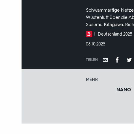
Schwammartige Netze 
Wüstenluft über die A
Susumu Kitagawa, Ric
Produktionsland
Deutschland 2025
und
DATUM:
08.10.2025
-
jahr:
TEILEN
MEHR
NANO