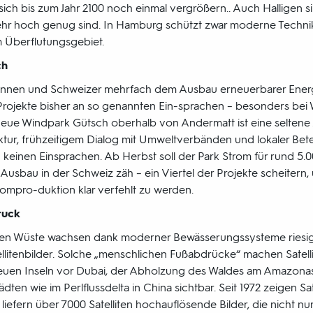
ch bis zum Jahr 2100 noch einmal vergrößern.. Auch Halligen si
ehr hoch genug sind. In Hamburg schützt zwar moderne Technik
im Überflutungsgebiet.
ch
innen und Schweizer mehrfach dem Ausbau erneuerbarer Ener
 Projekte bisher an so genannten Ein-sprachen – besonders bei 
neue Windpark Gütsch oberhalb von Andermatt ist eine selten
ktur, frühzeitigem Dialog mit Umweltverbänden und lokaler Bete
einen Einsprachen. Ab Herbst soll der Park Strom für rund 5.00
Ausbau in der Schweiz zäh – ein Viertel der Projekte scheitern,
rompro-duktion klar verfehlt zu werden.
ruck
chen Wüste wachsen dank moderner Bewässerungssysteme riesig
ellitenbilder. Solche „menschlichen Fußabdrücke“ machen Satell
en Inseln vor Dubai, der Abholzung des Waldes am Amazona
n wie im Perlflussdelta in China sichtbar. Seit 1972 zeigen Sat
efern über 7000 Satelliten hochauflösende Bilder, die nicht nu