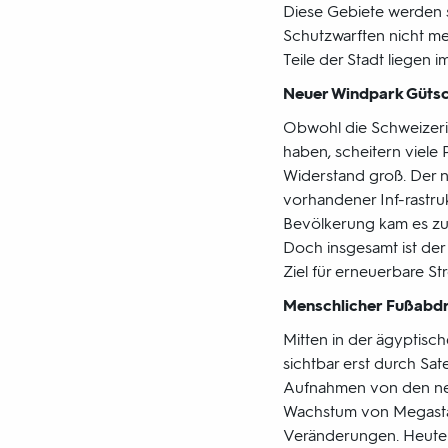
Diese Gebiete werden si
Schutzwarften nicht m
Teile der Stadt liegen 
Neuer Windpark Güts
Obwohl die Schweizer
haben, scheitern viele
Widerstand groß. Der 
vorhandener Inf-rastru
Bevölkerung kam es zu k
Doch insgesamt ist der 
Ziel für erneuerbare St
Menschlicher Fußabd
Mitten in der ägyptis
sichtbar erst durch Sat
Aufnahmen von den neu
Wachstum von Megastädte
Veränderungen. Heute li