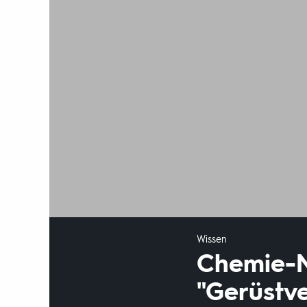
Wissen
Chemie-N
"Gerüstv