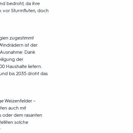
nd bedroht, da ihre
 vor Sturmfluten, doch
gien zugestimmt
Windrädern ist der
e Ausnahme: Dank
iligung der
0 Haushalte liefern.
 und bis 2035 droht das
e Weizenfelder –
iten auch mit
s oder dem rasanten
elliten solche
r