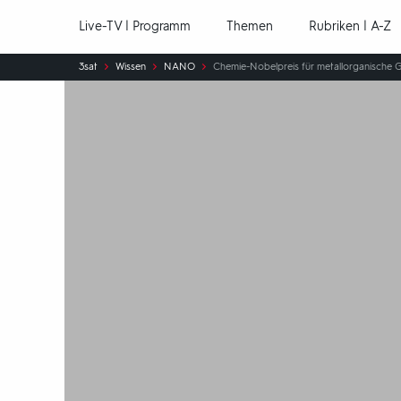
Hauptnavigation
Live-TV | Programm
Themen
Rubriken | A-Z
Sie
3sat
Wissen
NANO
Chemie-Nobelpreis für metallorganische 
sind
hier: