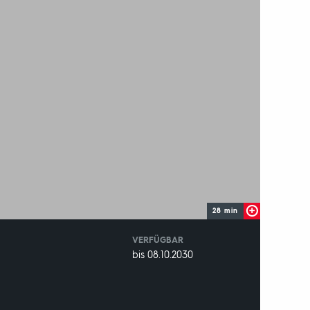
28 min
VERFÜGBAR
weltweit
VERFÜGBAR
bis 08.10.2030
BIS: