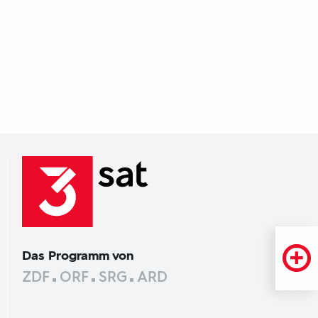
Das Programm von
ZDF
ORF
SRG
ARD