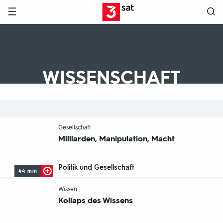
Hauptnavigation
3SAT
WISSENSCHAFT
-
Gesellschaft
Milliarden, Manipulation, Macht
Politik und Gesellschaft
44 min
-
Wissen
Kollaps des Wissens