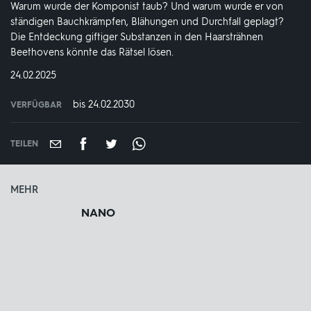
Warum wurde der Komponist taub? Und warum wurde er von
ständigen Bauchkrämpfen, Blähungen und Durchfall geplagt?
Die Entdeckung giftiger Substanzen in den Haarsträhnen
Beethovens könnte das Rätsel lösen.
DATUM:
24.02.2025
bis 24.02.2030
VERFÜGBAR
weltweit
VERFÜGBAR
BIS:
TEILEN
MEHR
NANO