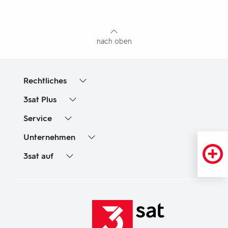
mit
Inhaltsangabe
nach oben
Rechtliches
3sat
Plus
Service
Unternehmen
3sat
auf