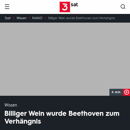
Hauptnavigation
3SAT
Sie
3sat
Wissen
NANO
Billiger Wein wurde Beethoven zum Verhängnis
sind
hier:
6 min
Wissen
Billiger Wein wurde Beethoven zum
Verhängnis