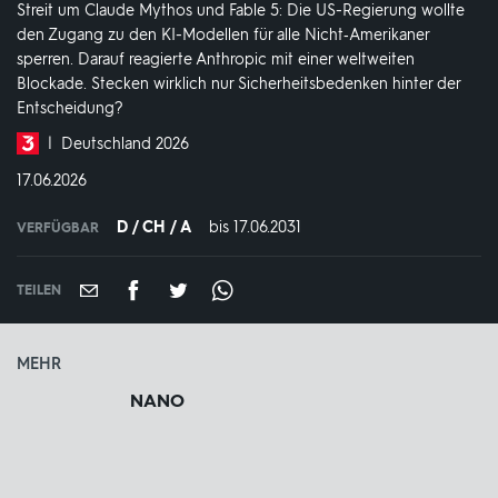
Streit um Claude Mythos und Fable 5: Die US-Regierung wollte
den Zugang zu den KI-Modellen für alle Nicht‑Amerikaner
sperren. Darauf reagierte Anthropic mit einer weltweiten
Blockade. Stecken wirklich nur Sicherheitsbedenken hinter der
Entscheidung?
Produktionsland
Deutschland 2026
und
DATUM:
17.06.2026
-
jahr:
D / CH / A
bis 17.06.2031
IN
VERFÜGBAR
VERFÜGBAR
BIS:
TEILEN
MEHR
NANO