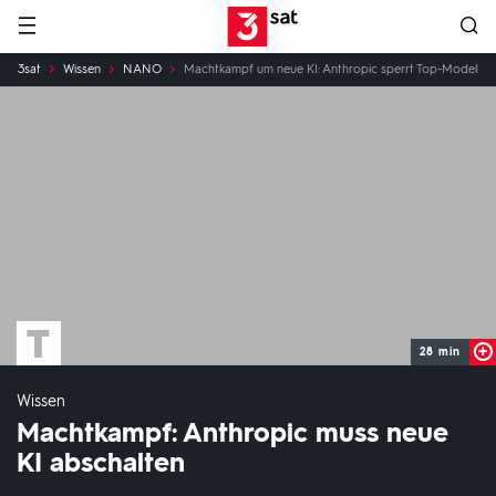
Hauptnavigation
3SAT
Sie
3sat
Wissen
NANO
Machtkampf um neue KI: Anthropic sperrt Top-Modelle
sind
hier:
28 min
Wissen
Machtkampf: Anthropic muss neue
KI abschalten