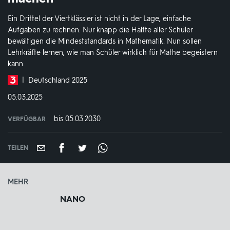
Ein Drittel der Viertklässler ist nicht in der Lage, einfache
Aufgaben zu rechnen. Nur knapp die Hälfte aller Schüler
bewältigen die Mindeststandards in Mathematik. Nun sollen
Lehrkräfte lernen, wie man Schüler wirklich für Mathe begeistern
kann.
Produktionsland
Deutschland 2025
und
DATUM:
05.03.2025
-
jahr:
bis 05.03.2030
VERFÜGBAR
weltweit
VERFÜGBAR
BIS:
TEILEN
MEHR
NANO