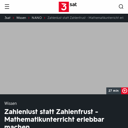
Hauptnavigation
3SAT
Sie
3sat
Wissen
NANO
Zahlenlust statt Zahlenfrust - Mathematikunterricht erle
sind
hier:
27 min
Wissen
Zahlenlust statt Zahlenfrust -
Mathematikunterricht erlebbar
machen