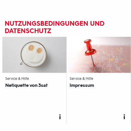
NUTZUNGSBEDINGUNGEN UND
DATENSCHUTZ
-
-
Service & Hilfe
Service & Hilfe
Netiquette von
3sat
Impressum
Fußbereich