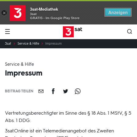
3sat-Mediathek
Anzeigen
×
3sat
GRATIS - Im Google Play Store
Hauptnavigation
3SAT
Sie
3sat
Service & Hilfe
Impressum
sind
hier:
Service & Hilfe
Impressum
BEITRAG TEILEN
Vertretungsberechtigter im Sinne des § 18 Abs. 1 MStV, § 5
Abs. 1 DDG:
3sat.Online ist ein Telemedienangebot des Zweiten