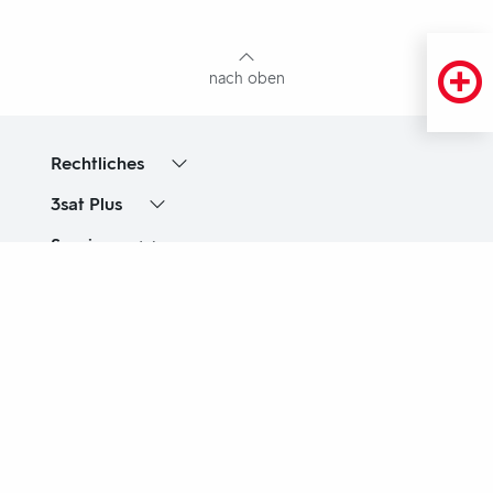
mit
Inhaltsangabe
nach oben
Rechtliches
3sat
Plus
Service
Unternehmen
3sat
auf