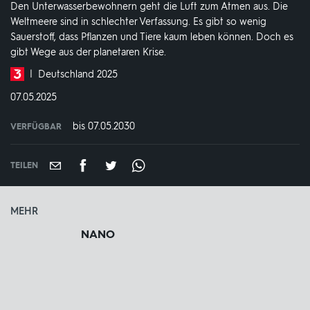
Den Unterwasserbewohnern geht die Luft zum Atmen aus. Die
Weltmeere sind in schlechter Verfassung. Es gibt so wenig
Sauerstoff, dass Pflanzen und Tiere kaum leben können. Doch es
gibt Wege aus der planetaren Krise.
Produktionsland
Deutschland 2025
und
DATUM:
07.05.2025
-
jahr:
bis 07.05.2030
VERFÜGBAR
weltweit
VERFÜGBAR
BIS:
TEILEN
MEHR
NANO