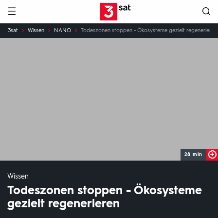
Hauptnavigation
3SAT
Sie
3sat
Wissen
NANO
Todeszonen stoppen - Ökosysteme gezielt regenerieren
sind
hier:
28 min
Wissen
Todeszonen stoppen - Ökosysteme
gezielt regenerieren