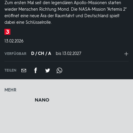
Zum ersten Mal seit den legendären Apollo-Missionen starten
wieder Menschen Richtung Mond. Die NASA-Mission "Artemis 2"
eröffnet eine neue Ära der Raumfahrt und Deutschland spielt
dabei eine Schlüsselrolle.
Produktionsland
und
DATUM:
13.02.2026
-
jahr:
D / CH / A
bis 13.02.2027
IN
VERFÜGBAR
VERFÜGBAR
BIS:
TEILEN
MEHR
NANO