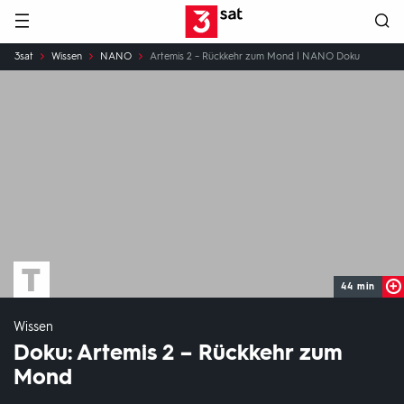
Hauptnavigation
3SAT
Sie
3sat
Wissen
NANO
Artemis 2 – Rückkehr zum Mond | NANO Doku
sind
hier:
44 min
Wissen
Doku: Artemis 2 – Rückkehr zum
Mond