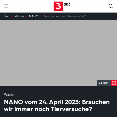
Hauptnavigation
3SAT
Sie
3sat
Wissen
NANO
Brauchen wir noch Tierversuche?
sind
hier:
28 min
Wissen
NANO vom 24. April 2025: Brauchen
wir immer noch Tierversuche?