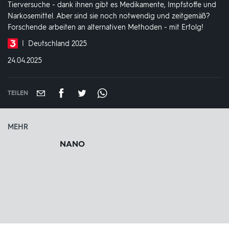
Tierversuche - dank ihnen gibt es Medikamente, Impfstoffe und
Narkosemittel. Aber sind sie noch notwendig und zeitgemäß?
Forschende arbeiten an alternativen Methoden - mit Erfolg!
Produktionsland
Deutschland 2025
und
DATUM:
24.04.2025
-
jahr:
TEILEN
MEHR
NANO