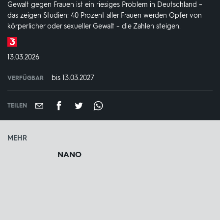
Gewalt gegen Frauen ist ein riesiges Problem in Deutschland –
das zeigen Studien: 40 Prozent aller Frauen werden Opfer von
körperlicher oder sexueller Gewalt – die Zahlen steigen.
Produktionsland
und
DATUM:
13.03.2026
-
jahr:
bis 13.03.2027
VERFÜGBAR
weltweit
VERFÜGBAR
BIS:
TEILEN
MEHR
NANO