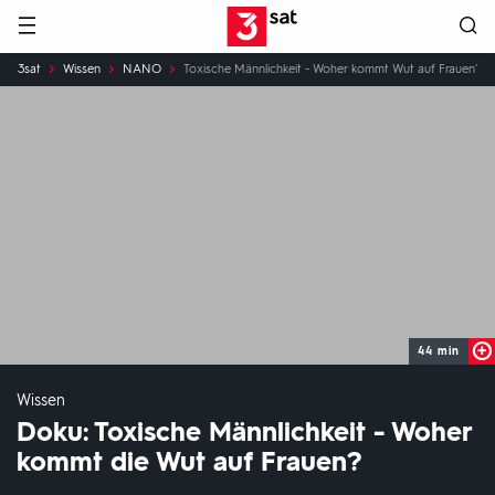
Hauptnavigation
3SAT
Sie
3sat
Wissen
NANO
Toxische Männlichkeit - Woher kommt Wut auf Frauen?
sind
hier:
44 min
Wissen
Doku: Toxische Männlichkeit - Woher
kommt die Wut auf Frauen?