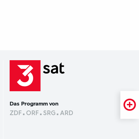
Das Programm von
ZDF
ORF
SRG
ARD