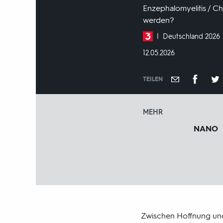
Enzephalomyelitis / C
werden?
Produktionsland
Deutschland 2026
und
DATUM:
12.05.2026
-
jahr:
TEILEN
MEHR
NANO
Zwischen Hoffnung und 