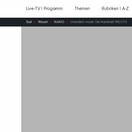
Hauptnavigation
Live-TV | Programm
Themen
Rubriken | A-Z
Sie
3sat
Wissen
NANO
Unendlich müde: Die Krankheit ME/CFS
sind
hier: