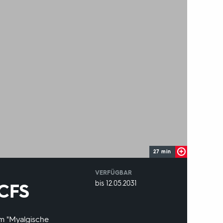
27 min
VERFÜGBAR
weltweit
VERFÜGBAR
bis 12.05.2031
/CFS
BIS:
m "Myalgische