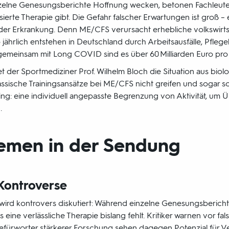
nzelne Genesungsberichte Hoffnung wecken, betonen Fachleute,
sierte Therapie gibt. Die Gefahr falscher Erwartungen ist groß –
der Erkrankung. Denn ME/CFS verursacht erhebliche volkswirts
 jährlich entstehen in Deutschland durch Arbeitsausfälle, Pfleg
gemeinsam mit Long COVID sind es über 60 Milliarden Euro pro 
der Sportmediziner Prof. Wilhelm Bloch die Situation aus biol
klassische Trainingsansätze bei ME/CFS nicht greifen und sogar 
ing: eine individuell angepasste Begrenzung von Aktivität, um
.
hemen in der Sendung
Kontroverse
 wird kontrovers diskutiert: Während einzelne Genesungsberich
 eine verlässliche Therapie bislang fehlt. Kritiker warnen vor 
 Befürworter stärkerer Forschung sehen dagegen Potenzial für 