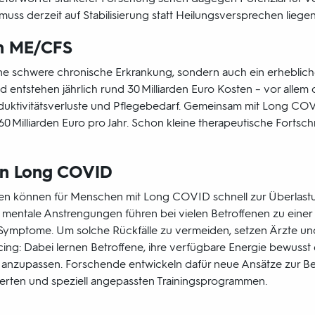
muss derzeit auf Stabilisierung statt Heilungsversprechen liegen
on ME/CFS
ine schwere chronische Erkrankung, sondern auch ein erhebliche
 entstehen jährlich rund 30 Milliarden Euro Kosten – vor allem
oduktivitätsverluste und Pflegebedarf. Gemeinsam mit Long CO
0 Milliarden Euro pro Jahr. Schon kleine therapeutische Fortschr
en Long COVID
ben können für Menschen mit Long COVID schnell zur Überlast
 mentale Anstrengungen führen bei vielen Betroffenen zu einer
Symptome. Um solche Rückfälle zu vermeiden, setzen Ärzte und
ing: Dabei lernen Betroffene, ihre verfügbare Energie bewusst 
l anzupassen. Forschende entwickeln dafür neue Ansätze zur B
werten und speziell angepassten Trainingsprogrammen.