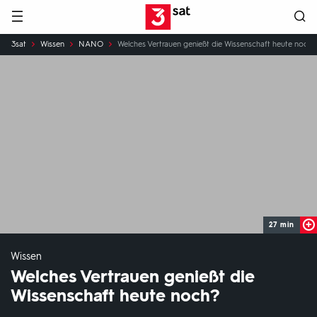
Hauptnavigation
3SAT
Sie
3sat
Wissen
NANO
Welches Vertrauen genießt die Wissenschaft heute noch?
sind
hier:
27 min
Wissen
Welches Vertrauen genießt die
Wissenschaft heute noch?