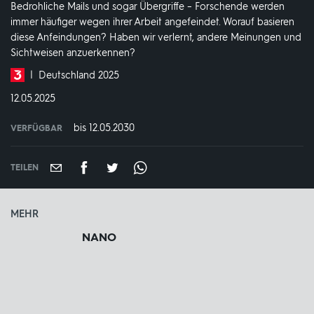
Bedrohliche Mails und sogar Übergriffe – Forschende werden
immer häufiger wegen ihrer Arbeit angefeindet. Worauf basieren
diese Anfeindungen? Haben wir verlernt, andere Meinungen und
Sichtweisen anzuerkennen?
Produktionsland
Deutschland 2025
und
DATUM:
12.05.2025
-
jahr:
bis 12.05.2030
VERFÜGBAR
weltweit
VERFÜGBAR
BIS:
TEILEN
MEHR
NANO