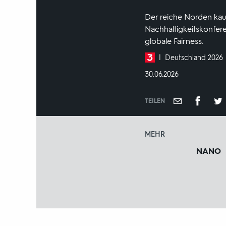
Der reiche Norden kauf
Nachhaltigkeitskonfer
globale Fairness.
Produktionsland
Deutschland 2026
und
DATUM:
30.06.2026
-
jahr:
TEILEN
MEHR
NANO