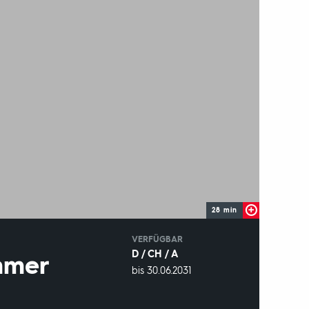
28 min
IN
VERFÜGBAR
D / CH / A
mmer
VERFÜGBAR
bis 30.06.2031
BIS: