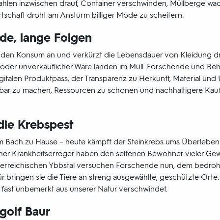
len inzwischen drauf, Container verschwinden, Müllberge wa
rtschaft droht am Ansturm billiger Mode zu scheitern.
de, lange Folgen
ibt den Konsum an und verkürzt die Lebensdauer von Kleidung dr
der unverkäuflicher Ware landen im Müll. Forschende und Beh
italen Produktpass, der Transparenz zu Herkunft, Material und U
sichtbar zu machen, Ressourcen zu schonen und nachhaltigere Ka
ie Krebspest
edem Bach zu Hause – heute kämpft der Steinkrebs ums Überlebe
cher Krankheitserreger haben den seltenen Bewohner vieler Ge
sterreichischen Ybbstal versuchen Forschende nun, dem bedroh
 bringen sie die Tiere an streng ausgewählte, geschützte Orte.
und fast unbemerkt aus unserer Natur verschwindet.
golf Baur