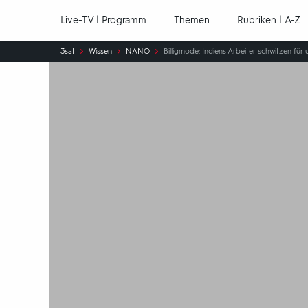
Hauptnavigation
Live-TV | Programm
Themen
Rubriken | A-Z
Sie
3sat
Wissen
NANO
Billigmode: Indiens Arbeiter schwitzen fü
sind
hier: