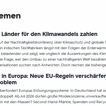
emen
 Länder für den Klimawandels zahlen
 der Nachhaltigkeitskonferenz über Klimaschutz und globale Ge
in indischen Textilfabriken längst mit den Folgen der Erderwär
belastender und zeigt, wie ungleich die Auswirkungen des Klima
 die Frage, wer den Umbau zu einer nachhaltigeren Welt bezahlen so
ganisationen suchen nach Antworten. Doch reichen die bisheri
e in Europa: Neue EU-Regeln verschärfe
roblem
überfordert Europas Entsorgungssysteme: In Deutschland hat s
erdoppelt. Ab Juli 2026 dürfen große Modekonzerne unverkaufte
hin mit den Massen? Second-Hand-Märkte, Spenden und Recyc