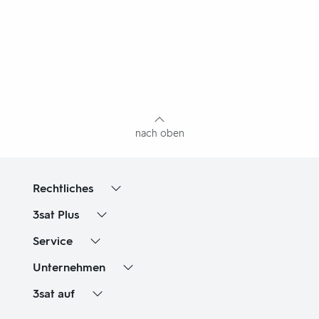
Fußbereich
mit
Inhaltsangabe
nach oben
Rechtliches
3sat
Plus
Service
Unternehmen
3sat
auf