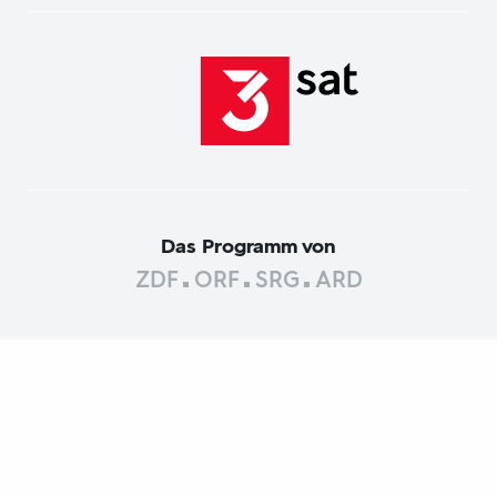
Das Programm von
ZDF
ORF
SRG
ARD