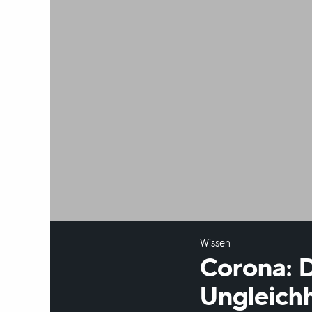
Wissen
Corona: D
Ungleichh