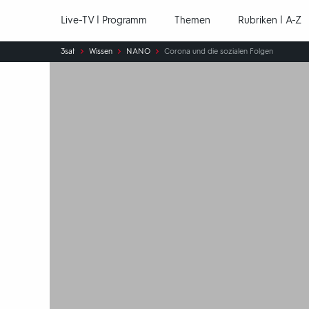
Hauptnavigation
Live-TV | Programm
Themen
Rubriken | A-Z
Sie
3sat
Wissen
NANO
Corona und die sozialen Folgen
sind
hier: