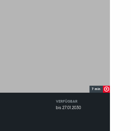
7 min
VERFÜGBAR
weltweit
VERFÜGBAR
bis 27.01.2030
BIS: