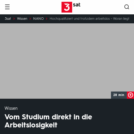
Hauptnavigation
3SAT
Sie
3sat
Wissen
NANO
Hochqualifiziert und trotzdem arbeitslos – Woran liegt
sind
hier:
28 min
Wissen
Vom Studium direkt in die
Arbeitslosigkeit