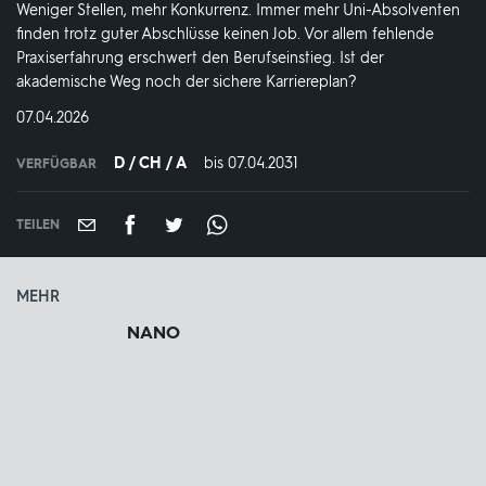
Weniger Stellen, mehr Konkurrenz. Immer mehr Uni-Absolventen
finden trotz guter Abschlüsse keinen Job. Vor allem fehlende
Praxiserfahrung erschwert den Berufseinstieg. Ist der
akademische Weg noch der sichere Karriereplan?
DATUM:
07.04.2026
D / CH / A
bis 07.04.2031
IN
VERFÜGBAR
VERFÜGBAR
BIS:
TEILEN
MEHR
NANO