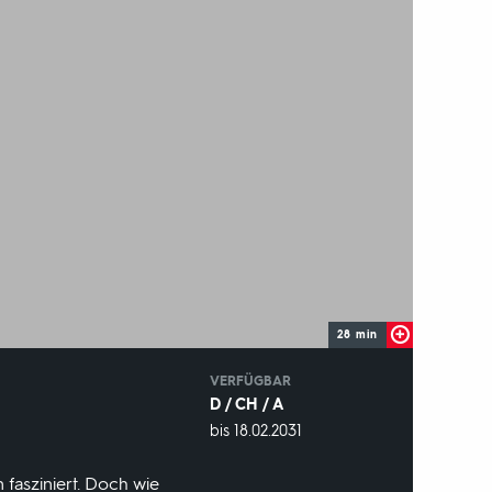
28 min
IN
VERFÜGBAR
D / CH / A
VERFÜGBAR
bis 18.02.2031
BIS:
 fasziniert. Doch wie