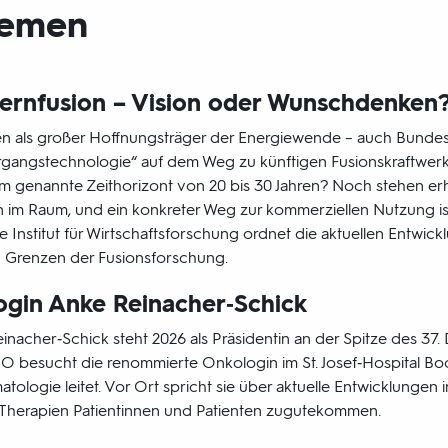
emen
rnfusion – Vision oder Wunschdenken
elen als großer Hoffnungsträger der Energiewende – auch Bundes
ergangstechnologie“ auf dem Weg zu künftigen Fusionskraftwer
 ihm genannte Zeithorizont von 20 bis 30 Jahren? Noch stehen er
im Raum, und ein konkreter Weg zur kommerziellen Nutzung ist
 Institut für Wirtschaftsforschung ordnet die aktuellen Entwick
Grenzen der Fusionsforschung.
ogin Anke Reinacher‑Schick
inacher‑Schick steht 2026 als Präsidentin an der Spitze des 37
besucht die renommierte Onkologin im St. Josef‑Hospital Boch
ologie leitet. Vor Ort spricht sie über aktuelle Entwicklungen 
 Therapien Patientinnen und Patienten zugutekommen.