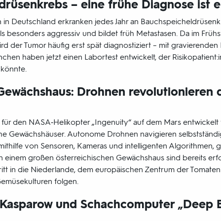
drüsenkrebs – eine frühe Diagnose ist 
in Deutschland erkranken jedes Jahr an Bauchspeicheldrüsenk
als besonders aggressiv und bildet früh Metastasen. Da im Frühs
rd der Tumor häufig erst spät diagnostiziert – mit gravierende
hen haben jetzt einen Labortest entwickelt, der Risikopatient:i
könnte.
Gewächshaus: Drohnen revolutionieren 
t für den NASA‑Helikopter „Ingenuity“ auf dem Mars entwickelt
che Gewächshäuser. Autonome Drohnen navigieren selbstständ
 mithilfe von Sensoren, Kameras und intelligenten Algorithmen, 
in einem großen österreichischen Gewächshaus sind bereits erfo
tt in die Niederlande, dem europäischen Zentrum der Tomatenp
Gemüsekulturen folgen.
: Kasparow und Schachcomputer „Deep B