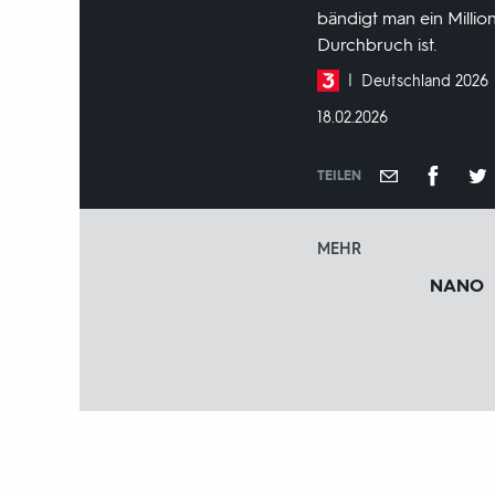
bändigt man ein Millio
Durchbruch ist.
Produktionsland
Deutschland 2026
und
DATUM:
18.02.2026
-
jahr:
TEILEN
MEHR
NANO