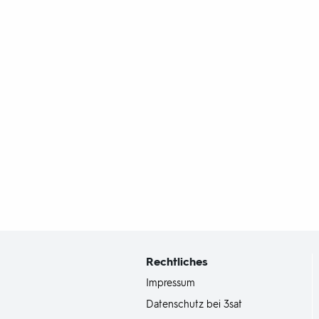
Fußbereich
mit
Inhaltsangabe
Rechtliches
Impressum
Datenschutz bei 3sat