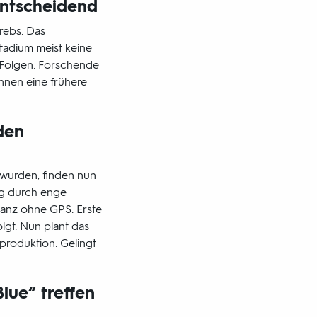
entscheidend
rebs. Das
tadium meist keine
n Folgen. Forschende
nnen eine frühere
den
 wurden, finden nun
ig durch enge
ganz ohne GPS. Erste
lgt. Nun plant das
roduktion. Gelingt
lue“ treffen