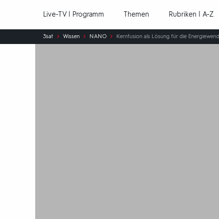
Hauptnavigation
Live-TV | Programm
Themen
Rubriken | A-Z
Sie
3sat
Wissen
NANO
Kernfusion als Lösung für die Energiewe
sind
hier: