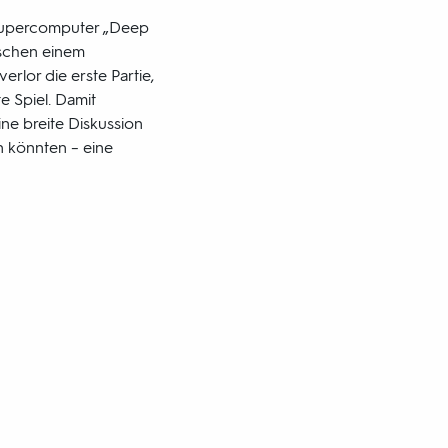
‑Supercomputer „Deep
ischen einem
rlor die erste Partie,
e Spiel. Damit
ine breite Diskussion
n könnten – eine