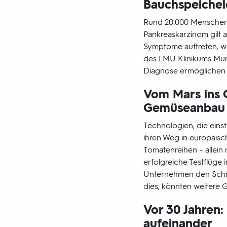
Bauchspeichel
Rund 20.000 Menschen 
Pankreaskarzinom gilt 
Symptome auftreten, wi
des LMU Klinikums Münc
Diagnose ermöglichen 
Vom Mars ins 
Gemüseanbau
Technologien, die eins
ihren Weg in europäis
Tomatenreihen – allein
erfolgreiche Testflüge 
Unternehmen den Schri
dies, könnten weitere 
Vor 30 Jahren
aufeinander