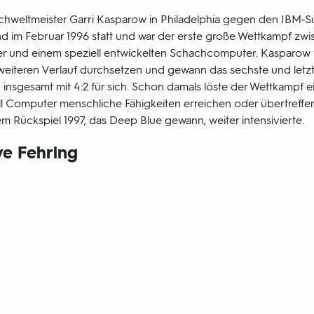
hachweltmeister Garri Kasparow in Philadelphia gegen den IBM
nd im Februar 1996 statt und war der erste große Wettkampf zw
r und einem speziell entwickelten Schachcomputer. Kasparow ve
weiteren Verlauf durchsetzen und gewann das sechste und letzt
insgesamt mit 4:2 für sich. Schon damals löste der Wettkampf e
ll Computer menschliche Fähigkeiten erreichen oder übertreffe
em Rückspiel 1997, das Deep Blue gewann, weiter intensivierte.
ve Fehring