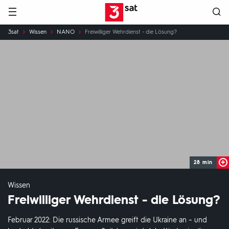
Hauptnavigation
3SAT
Sie
3sat
Wissen
NANO
Freiwilliger Wehrdienst - die Lösung?
sind
hier:
28 min
Wissen
Freiwilliger Wehrdienst - die Lösung?
Februar 2022: Die russische Armee greift die Ukraine an – und