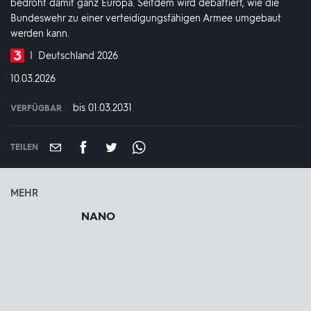
bedroht damit ganz Europa. Seitdem wird debattiert, wie die
Bundeswehr zu einer verteidigungsfähigen Armee umgebaut
werden kann.
Produktionsland
Deutschland 2026
und
DATUM:
10.03.2026
-
jahr:
bis 01.03.2031
VERFÜGBAR
weltweit
VERFÜGBAR
BIS:
TEILEN
MEHR
NANO