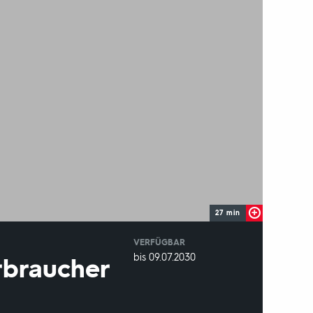
27 min
VERFÜGBAR
weltweit
VERFÜGBAR
bis 09.07.2030
rbraucher
BIS: