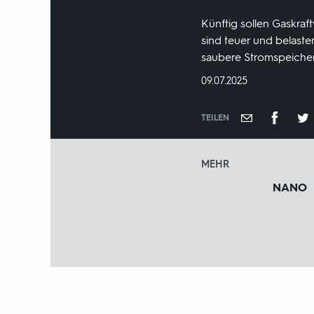
Künftig sollen Gaskraf
sind teuer und belaste
saubere Stromspeicher
DATUM:
09.07.2025
TEILEN
MEHR
NANO