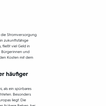
 die Stromversorgung.
 in zukunftsfähige
ließt viel Geld in
d Bürgerinnen und
enden Kosten mit dem
r häufiger
, als ein spürbares
chteten. Besonders
ropas liegt. Die
an frühere Beben, bei