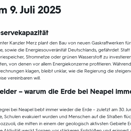
9. Juli 2025
eservekapazität
nter Kanzler Merz plant den Bau von neuen Gaskraftwerken für
le, sowie die Energiesouveränität Deutschlands, gefährdet. Statt
iespeicher, Stromnetze oder grünen Wasserstoff zu investieren, f
äten, von denen vor allem Energiekonzerne profitieren. Währen
rechnungen klagen, bleibt unklar, wie die Regierung die steig
ise vereinbaren will.
elder – warum die Erde bei Neapel imme
grei bei Neapel bebt immer wieder die Erde – zuletzt am 30. Juni
, Schulen evakuiert wurden und Menschen auf die Straßen flü
Pozzuoli, die mitten in einem der geologisch aktivsten Gebiete Eu
Aktivität weckt Sorgen vor stärkeren Erdstößen und erinnert 