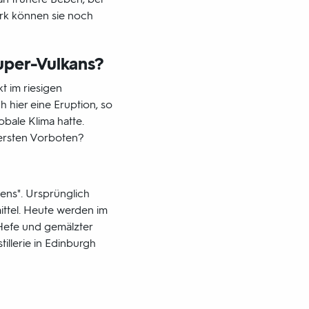
rk können sie noch
uper-Vulkans?
 im riesigen
h hier eine Eruption, so
bale Klima hatte.
ersten Vorboten?
ns". Ursprünglich
ittel. Heute werden im
 Hefe und gemälzter
illerie in Edinburgh