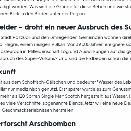
igt wurden. Was sind die Gründe für diese Beben und wie sta
en Blick in den Boden unter der Region.
elder – droht ein neuer Ausbruch des S
Stadt Pozzuoli und den umliegenden Gemeinden wohnen direkt
Flegrei, einem riesigen Vulkan. Vor 39.000 Jahren ereignete sic
üdosteuropa in Mitleidenschaft zog und Auswirkungen auf das glo
usbruch des Super-Vulkans? Und sind die Erdbeben schon die 
kunft
 aus dem Schottisch-Gälischen und bedeutet "Wasser des Lebe
llat nur medizinisch genutzt. Erst später wurde es zum Genussm
ehr als 120 Sorten Single Malt Scotch hergestellt, aus Wasser,
s viele Verschnitte, sogenannte Blends. Jetzt will eine neue Dest
n Geschmackserlebnissen herstellen.
erforscht Arschbomben