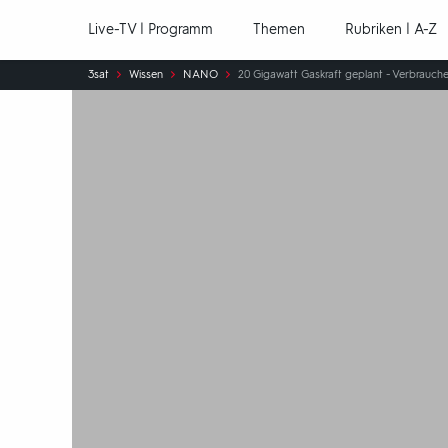
Hauptnavigation
Live-TV | Programm
Themen
Rubriken | A-Z
Sie
3sat
Wissen
NANO
20 Gigawatt Gaskraft geplant - Verbrauch
sind
hier: