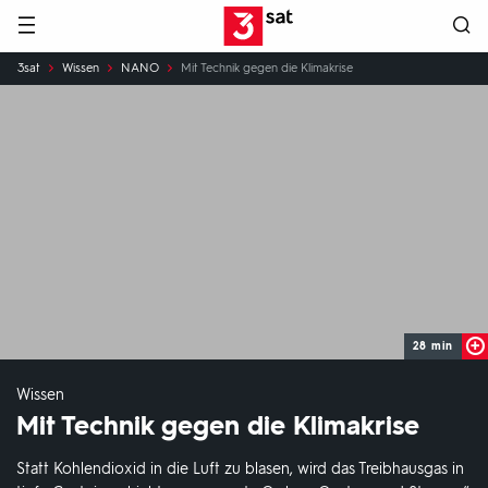
Hauptnavigation
3SAT
Sie
3sat
Wissen
NANO
Mit Technik gegen die Klimakrise
sind
hier:
28 min
Wissen
Mit Technik gegen die Klimakrise
Statt Kohlendioxid in die Luft zu blasen, wird das Treibhausgas in