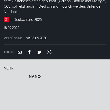
tiefe Gesteinsschichten gepumpt. „Carbon Capture and Storage“,
CCS, soll jetzt auch in Deutschland möglich werden. Unter der
Nordsee.
Produktionsland
Deutschland 2025
und
DATUM:
18.09.2025
-
jahr:
bis 18.09.2030
VERFÜGBAR
weltweit
VERFÜGBAR
BIS:
TEILEN
MEHR
NANO