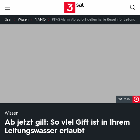
Hauptnavigation
3SAT
Sie
3sat
Wissen
NANO
PFAS Alarm: Ab sofort gelten harte Regeln für Leitungsw
sind
hier:
28 min
Wissen
Ab jetzt gilt: So viel Gift ist in Ihrem
Leitungswasser erlaubt