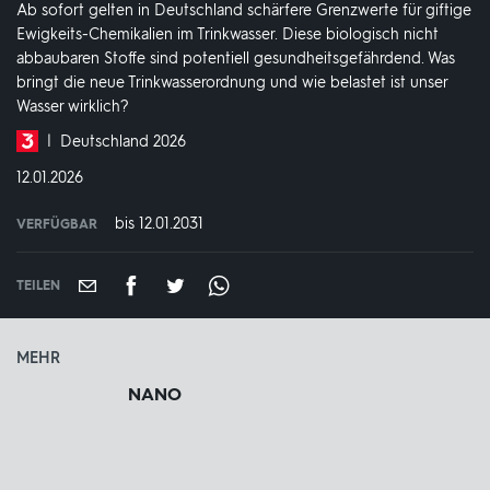
Ab sofort gelten in Deutschland schärfere Grenzwerte für giftige
Ewigkeits-Chemikalien im Trinkwasser. Diese biologisch nicht
abbaubaren Stoffe sind potentiell gesundheitsgefährdend. Was
bringt die neue Trinkwasserordnung und wie belastet ist unser
Wasser wirklich?
Produktionsland
Deutschland 2026
und
DATUM:
12.01.2026
-
jahr:
bis 12.01.2031
VERFÜGBAR
weltweit
VERFÜGBAR
BIS:
TEILEN
MEHR
NANO