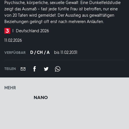
Psychische, körperliche, sexuelle Gewalt: Eine Dunkelfeldstudie
zeigt das Ausmaß – fast jede fünfte Frau ist betroffen, nur eine
von 20 Taten wird gemeldet. Der Ausstieg aus gewalttätigen
Beziehungen gelingt oft erst nach mehreren Anläufen.
Produktionsland
Deutschland 2026
und
DATUM:
11.02.2026
-
jahr:
D / CH / A
bis 11.02.2031
IN
VERFÜGBAR
VERFÜGBAR
BIS:
TEILEN
MEHR
NANO