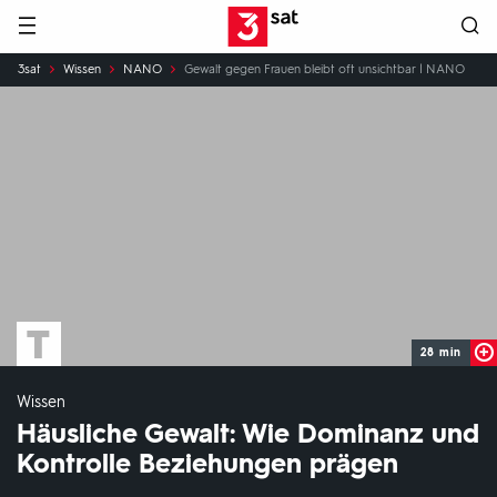
Hauptnavigation
3SAT
Sie
3sat
Wissen
NANO
Gewalt gegen Frauen bleibt oft unsichtbar | NANO
sind
hier:
28 min
Wissen
Häusliche Gewalt: Wie Dominanz und
Kontrolle Beziehungen prägen