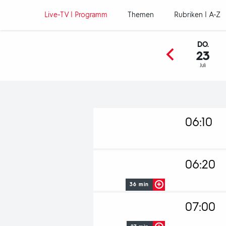
Hauptnavigation
Live-TV | Programm
Themen
Rubriken | A-Z
DO.
23
Juli
Programm
06:10
06:20
36 min
"Kulturzeit
07:00
Produktion
Deutschlan
und