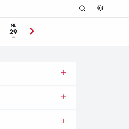
MI.
DO.
FR.
SA.
SO.
29
30
31
01
02
Juli
Juli
Juli
Aug.
Aug.