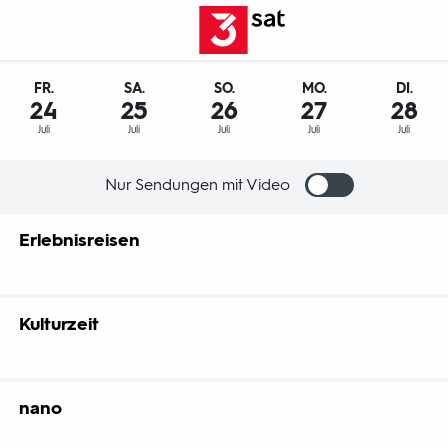
FR.
SA.
SO.
MO.
DI.
24
25
26
27
28
Juli
Juli
Juli
Juli
Juli
Nur Sendungen mit Video
Erlebnisreisen
Kulturzeit
" ist das werktägliche Kulturmagazin von 3sat.
nano
sland
d 2026