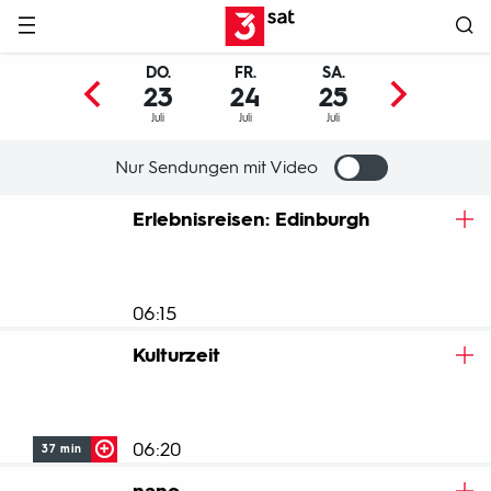
Hauptnavigation
3SAT
DO.
FR.
SA.
SO.
23
24
25
26
Juli
Juli
Juli
Juli
Nur Sendungen mit Video
Programm
Erlebnisreisen: Edinburgh
06:15
Kulturzeit
06:20
37 min