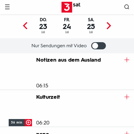
Hauptnavigation
3SAT
DO.
FR.
SA.
SO.
23
24
25
26
Juli
Juli
Juli
Juli
Nur Sendungen mit Video
Programm
Notizen aus dem Ausland
06:15
Kulturzeit
06:20
36 min