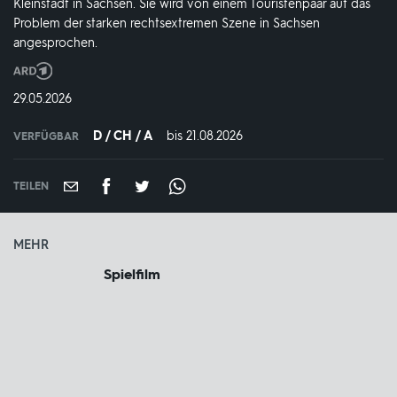
Kleinstadt in Sachsen. Sie wird von einem Touristenpaar auf das
Problem der starken rechtsextremen Szene in Sachsen
angesprochen.
Produktionsland
und
DATUM:
29.05.2026
-
jahr:
D / CH / A
bis 21.08.2026
IN
VERFÜGBAR
VERFÜGBAR
BIS:
TEILEN
MEHR
Spielfilm