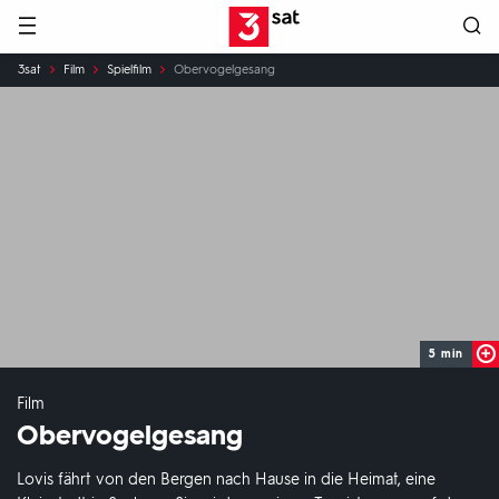
Hauptnavigation
3SAT
Sie
3sat
Film
Spielfilm
Obervogelgesang
sind
hier:
5 min
Film
Obervogelgesang
Lovis fährt von den Bergen nach Hause in die Heimat, eine