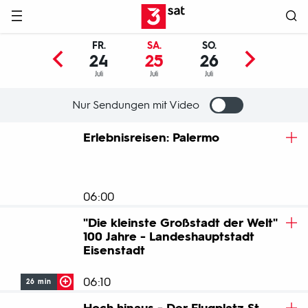
Hauptnavigation
3SAT
FR.
SA.
SO.
MO.
24
25
26
27
Juli
Juli
Juli
Juli
Nur Sendungen mit Video
Programm
Erlebnisreisen: Palermo
06:00
"Die kleinste Großstadt der Welt"
100 Jahre - Landeshauptstadt
ZUM BEITRAG
Eisenstadt
06:10
26 min