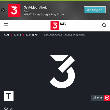
3sat-Mediathek
Anzeigen
×
3sat
GRATIS - Im Google Play Store
Hauptnavigation
3SAT
Sie
3sat
Kultur
Kulturzeit
Philosophisches Corona-Tagebuch
sind
hier:
22 min
Kultur