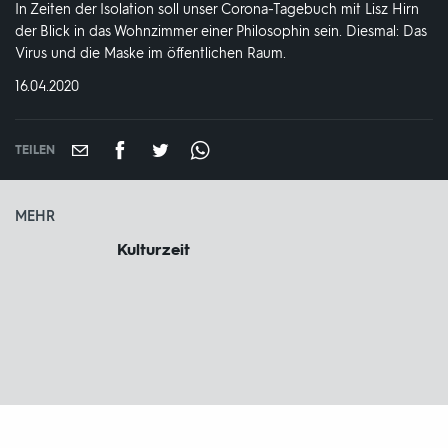
In Zeiten der Isolation soll unser Corona-Tagebuch mit Lisz Hirn
der Blick in das Wohnzimmer einer Philosophin sein. Diesmal: Das
Virus und die Maske im öffentlichen Raum.
DATUM:
16.04.2020
TEILEN
MEHR
Kulturzeit