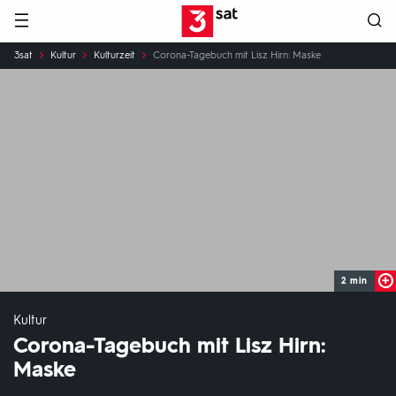
Hauptnavigation
3SAT
Sie
3sat
Kultur
Kulturzeit
Corona-Tagebuch mit Lisz Hirn: Maske
sind
hier:
2 min
Kultur
Corona-Tagebuch mit Lisz Hirn:
Maske