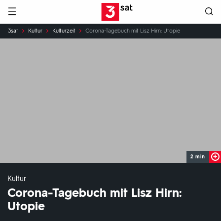
Hauptnavigation
3SAT
Sie
3sat
Kultur
Kulturzeit
Corona-Tagebuch mit Lisz Hirn: Utopie
sind
hier:
2 min
Kultur
Corona-Tagebuch mit Lisz Hirn:
Utopie