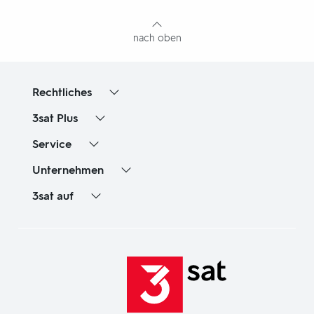
Inhaltsangabe
nach oben
Rechtliches
3sat
Plus
Service
Unternehmen
3sat
auf