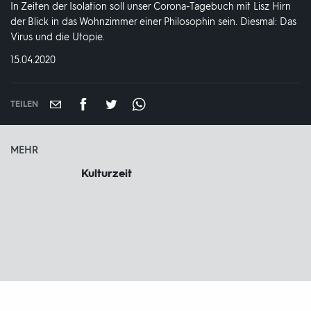
In Zeiten der Isolation soll unser Corona-Tagebuch mit Lisz Hirn
der Blick in das Wohnzimmer einer Philosophin sein. Diesmal: Das
Virus und die Utopie.
DATUM:
15.04.2020
TEILEN
MEHR
Kulturzeit
Fußbereich
mit