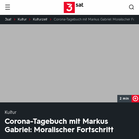
Hauptnavigation
3SAT
Sie
3sat
Kultur
Kulturzeit
Corona-Tagebuch mit Markus Gabriel: Moralischer Forts
sind
hier:
2 min
Kultur
Corona-Tagebuch mit Markus
Gabriel: Moralischer Fortschritt