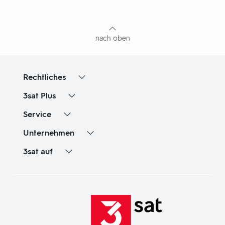
mit
Inhaltsangabe
nach oben
Rechtliches
3sat
Plus
Service
Unternehmen
3sat
auf