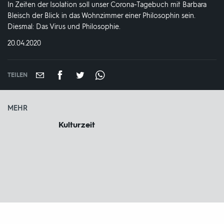
In Zeiten der Isolation soll unser Corona-Tagebuch mit Barbara
Bleisch der Blick in das Wohnzimmer einer Philosophin sein.
Diesmal: Das Virus und Philosophie.
DATUM:
20.04.2020
TEILEN
MEHR
Kulturzeit
Fußbereich
mit