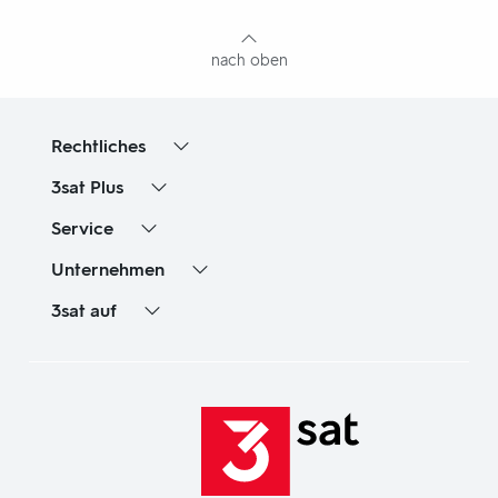
Inhaltsangabe
nach oben
Rechtliches
3sat
Plus
Service
Unternehmen
3sat
auf