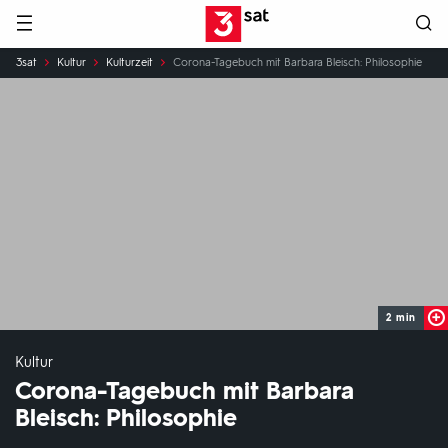
Hauptnavigation
3SAT
Sie
3sat
Kultur
Kulturzeit
Corona-Tagebuch mit Barbara Bleisch: Philosophie
sind
hier:
2 min
Kultur
Corona-Tagebuch mit Barbara
Bleisch: Philosophie