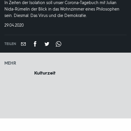
In Zeiten der Isolation soll unser Corona-Tagebuch mit Julian
Nida-Rümelin der Blick in das Wohnzimmer eines Philosophen
sein. Diesmal: Das Virus und die Demokratie.
DATUM:
29.04.2020
TEILEN
MEHR
Kulturzeit