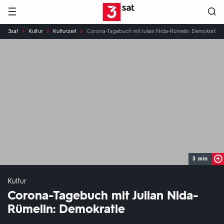
Hauptnavigation
3SAT
Sie
3sat
Kultur
Kulturzeit
Corona-Tagebuch mit Julian Nida-Rümelin: Demokratie
sind
hier:
3 min
Kultur
Corona-Tagebuch mit Julian Nida-
Rümelin: Demokratie