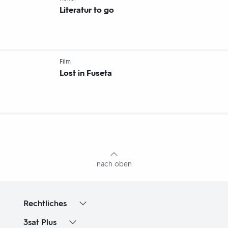
Literatur to go
-
Film
Lost in Fuseta
Fußbereich
mit
Inhaltsangabe
nach oben
Rechtliches
3sat
Plus