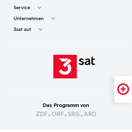
Service
Unternehmen
3sat
auf
Das Programm von
ZDF
ORF
SRG
ARD