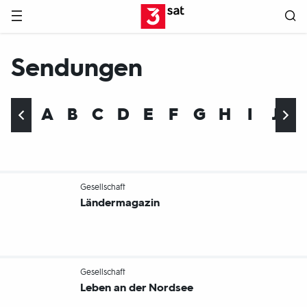
Hauptnavigation
3SAT
Sendungen
A
B
C
D
E
F
G
H
I
J
-
Gesellschaft
Ländermagazin
-
Gesellschaft
Leben an der Nordsee