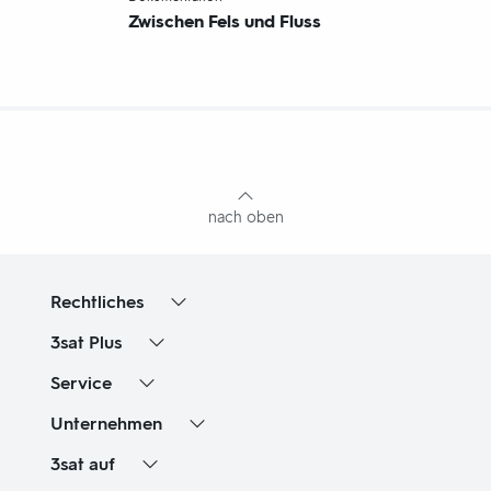
Zwischen Fels und Fluss
Fußbereich
mit
Inhaltsangabe
nach oben
Rechtliches
3sat
Plus
Service
Unternehmen
3sat
auf