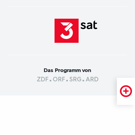
Das Programm von
ZDF
ORF
SRG
ARD