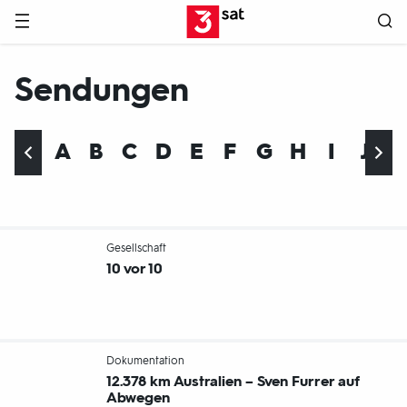
Hauptnavigation
3SAT
Sendungen
A
B
C
D
E
F
G
H
I
J
-
Gesellschaft
10 vor 10
-
Dokumentation
12.378 km Australien – Sven Furrer auf
Abwegen