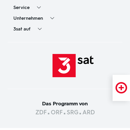
Service
Unternehmen
3sat
auf
Das Programm von
ZDF
ORF
SRG
ARD