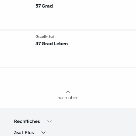
37 Grad
-
Gesellschaft
37 Grad Leben
Fußbereich
mit
Inhaltsangabe
nach oben
Rechtliches
3sat
Plus