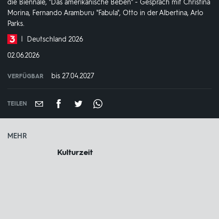
die Biennale, "Das amerikanische Beben" - Gespräch mit Christina
Morina, Fernando Aramburu "Fabula", Otto in der Albertina, Arlo
Parks.
Produktionsland
Deutschland 2026
und
DATUM:
02.06.2026
-
jahr:
bis 27.04.2027
VERFÜGBAR
weltweit
VERFÜGBAR
BIS:
TEILEN
MEHR
Kulturzeit