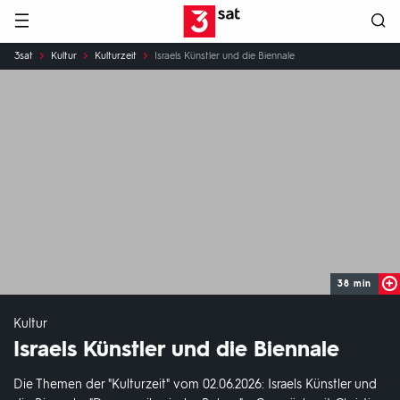
Hauptnavigation
3SAT
Sie
3sat
Kultur
Kulturzeit
Israels Künstler und die Biennale
sind
hier:
38 min
Kultur
Israels Künstler und die Biennale
Die Themen der "Kulturzeit" vom 02.06.2026: Israels Künstler und