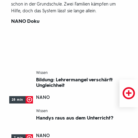
schon in der Grundschule. Zwei Familien kämpfen um
Hilfe, doch das System lässt sie lange allein.
Sendungsbereich:
NANO Doku
SCHULE, DIGITALISIERUNG & MEHR
-
Wissen
Bildung: Lehrermangel verschärft
Ungleichheit
NANO
28 min
-
Wissen
Handys raus aus dem Unterricht?
NANO
7 min