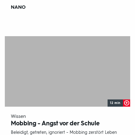
Sendungsbereich:
NANO
12 min
-
Wissen
Mobbing - Angst vor der Schule
Beleidigt, getreten, ignoriert – Mobbing zerstört Leben