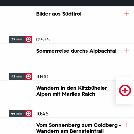
Bilder aus Südtirol
09:35
23 min
Sommerreise durchs Alpbachtal
"Bilder aus Südtirol" ist das Bundesländermagazin des
ORF-Landesstudios Tirol.
ZUM BEITRAG
10:00
42 min
Wandern in den Kitzbüheler
Das Alpbachtal zeigt sich als Region, in der Natur, Tradition
Alpen mit Marlies Raich
und Gemeinschaft untrennbar verbunden sind – geprägt
von Menschen, alten Bräuchen und gelebter alpiner Kultur.
10:45
44 min
ZUM BEITRAG
Vom Sonnenberg zum Goldberg -
Ex-Slalomkönigin Marlies Raich führt durch die Kitzbüheler
Wandern am Bernsteintrail
Alpen und die sanfte Tiroler Bergwelt zwischen Wilder