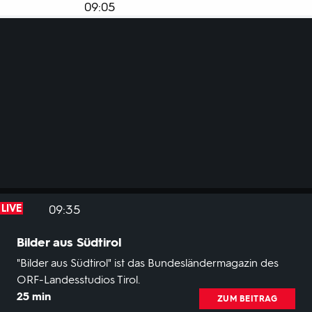
Entwicklungen auf den Finanzmärkten und
09:05
Expertenanalysen.
Es erinnert an längst vergangene Kindheitstage: Eine
Scheibe Brot mit kräftiger Kruste und herzhafter Krume.
ZUM BEITRAG
09:35
LIVE
Bilder aus Südtirol
"Bilder aus Südtirol" ist das Bundesländermagazin des
ORF-Landesstudios Tirol.
25 min
ZUM BEITRAG