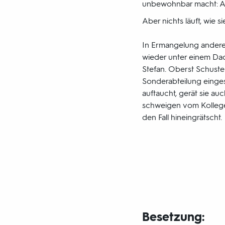
unbewohnbar macht: An
Aber nichts läuft, wie sie
In Ermangelung anderer
wieder unter einem Da
Stefan. Oberst Schuster
Sonderabteilung einges
auftaucht, gerät sie au
schweigen vom Kollegen 
den Fall hineingrätscht.
Besetzung: