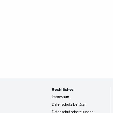
Fußbereich
mit
Inhaltsangabe
Rechtliches
Impressum
Datenschutz bei 3sat
Datenschutzeinstellungen