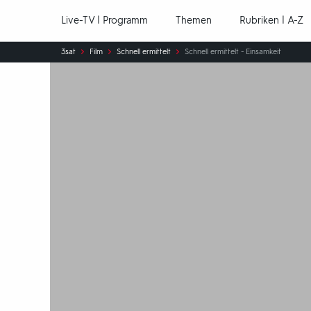
Hauptnavigation
Live-TV | Programm
Themen
Rubriken | A-Z
Sie
3sat
Film
Schnell ermittelt
Schnell ermittelt - Einsamkeit
sind
hier: