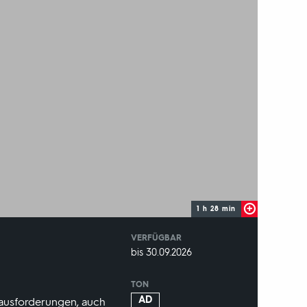
1 h 28 min
VERFÜGBAR
weltweit
VERFÜGBAR
bis 30.09.2026
BIS:
TON
AD
erausforderungen, auch