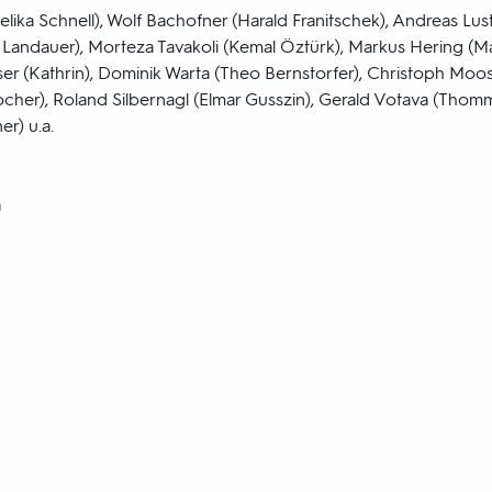
elika Schnell), Wolf Bachofner (Harald Franitschek), Andreas Lust
a Landauer), Morteza Tavakoli (Kemal Öztürk), Markus Hering (Ma
er (Kathrin), Dominik Warta (Theo Bernstorfer), Christoph Moosb
ocher), Roland Silbernagl (Elmar Gusszin), Gerald Votava (Thomm
r) u.a.
a