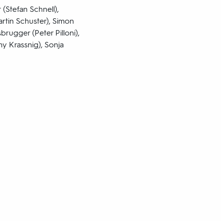
 (Stefan Schnell),
rtin Schuster), Simon
rugger (Peter Pilloni),
y Krassnig), Sonja