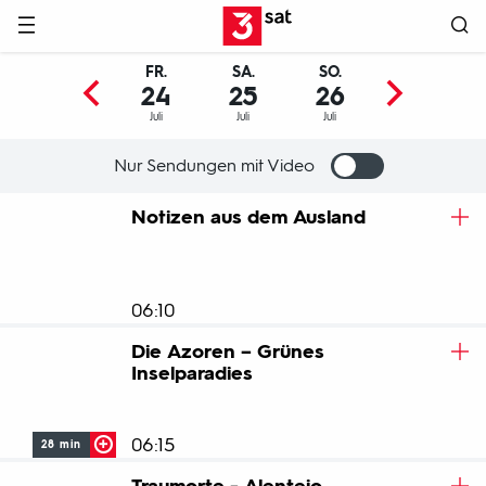
Hauptnavigation
3SAT
FR.
SA.
SO.
MO.
24
25
26
27
Juli
Juli
Juli
Juli
Nur Sendungen mit Video
Programm
Notizen aus dem Ausland
06:10
Die Azoren – Grünes
Inselparadies
06:15
28 min