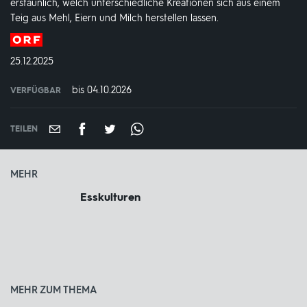
erstaunlich, welch unterschiedliche Kreationen sich aus einem
Teig aus Mehl, Eiern und Milch herstellen lassen.
Produktionsland
und
DATUM:
25.12.2025
-
jahr:
bis 04.10.2026
VERFÜGBAR
weltweit
VERFÜGBAR
BIS:
TEILEN
MEHR
Esskulturen
MEHR ZUM THEMA