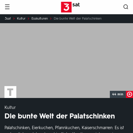
Hauptnavigation
3SAT
Sie
3sat
Kultur
Esskulturen
Die bunte Welt der Palatschinken
sind
hier:
44 min
Kultur
Die bunte Welt der Palatschinken
Palatschinken, Eierkuchen, Pfannkuchen, Kaiserschmarren: Es ist