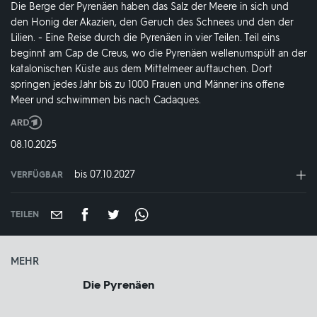
Die Berge der Pyrenäen haben das Salz der Meere in sich und
den Honig der Akazien, den Geruch des Schnees und den der
Lilien. - Eine Reise durch die Pyrenäen in vier Teilen. Teil eins
beginnt am Cap de Creus, wo die Pyrenäen wellenumspült an der
katalonischen Küste aus dem Mittelmeer auftauchen. Dort
springen jedes Jahr bis zu 1000 Frauen und Männer ins offene
Meer und schwimmen bis nach Cadaques.
Produktionsland
und
DATUM:
08.10.2025
-
jahr:
bis 07.10.2027
VERFÜGBAR
weltweit
VERFÜGBAR
BIS:
TEILEN
MEHR
Die Pyrenäen