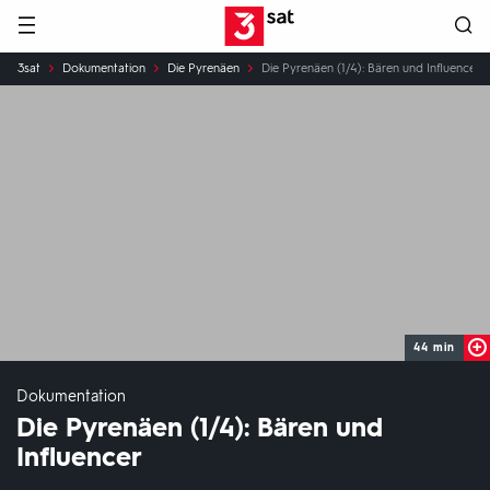
Hauptnavigation
3SAT
Sie
3sat
Dokumentation
Die Pyrenäen
Die Pyrenäen (1/4): Bären und Influencer
sind
hier:
44 min
Dokumentation
Die Pyrenäen (1/4): Bären und
Influencer