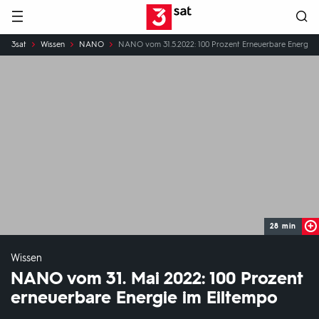
Hauptnavigation
3SAT
Sie
3sat
Wissen
NANO
NANO vom 31.5.2022: 100 Prozent Erneuerbare Energie i
sind
hier:
28 min
Wissen
NANO vom 31. Mai 2022: 100 Prozent
erneuerbare Energie im Eiltempo