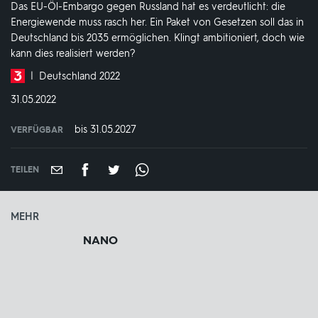
Das EU-Öl-Embargo gegen Russland hat es verdeutlicht: die
Energiewende muss rasch her. Ein Paket von Gesetzen soll das in
Deutschland bis 2035 ermöglichen. Klingt ambitioniert, doch wie
kann dies realisiert werden?
Produktionsland
Deutschland 2022
und
DATUM:
31.05.2022
-
jahr:
bis 31.05.2027
VERFÜGBAR
weltweit
VERFÜGBAR
BIS:
TEILEN
MEHR
NANO