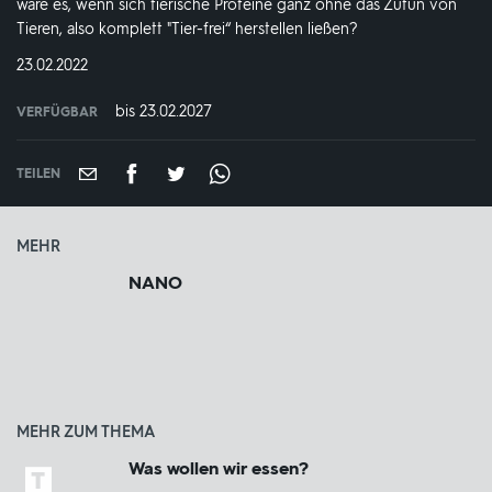
wäre es, wenn sich tierische Proteine ganz ohne das Zutun von
Tieren, also komplett "Tier-frei“ herstellen ließen?
DATUM:
23.02.2022
bis 23.02.2027
VERFÜGBAR
weltweit
VERFÜGBAR
BIS:
TEILEN
MEHR
NANO
MEHR ZUM THEMA
Was wollen wir essen?