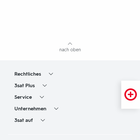
Fußbereich
mit
Inhaltsangabe
nach oben
Rechtliches
3sat
Plus
Service
Unternehmen
3sat
auf