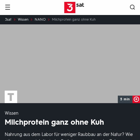
Hauptnavigation
3SAT
Sie
3sat
Wissen
NANO
Milchprotein ganz ohne Kuh
sind
hier:
5 min
Wissen
Milchprotein ganz ohne Kuh
Nahrung aus dem Labor für weniger Raubbau an der Natur? Wie