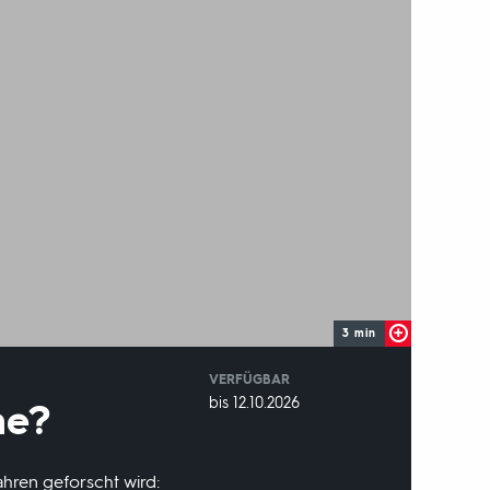
3 min
VERFÜGBAR
weltweit
VERFÜGBAR
bis 12.10.2026
he?
BIS:
hren geforscht wird: