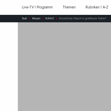
Hauptnavigation
Live-TV | Programm
Themen
Rubriken | A-Z
Sie
3sat
Wissen
NANO
Künstliches Fleisch in greifbarer Nähe?
sind
hier: