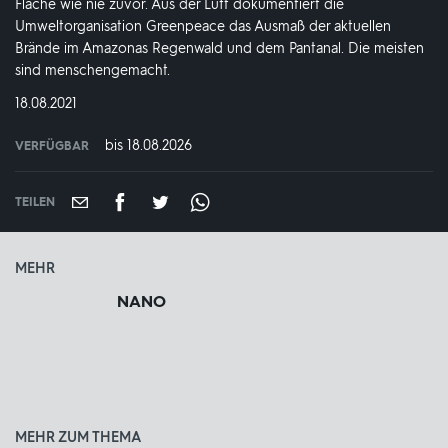
Fläche wie nie zuvor. Aus der Luft dokumentiert die
Umweltorganisation Greenpeace das Ausmaß der aktuellen
Brände im Amazonas Regenwald und dem Pantanal. Die meisten
sind menschengemacht.
DATUM:
18.08.2021
bis 18.08.2026
VERFÜGBAR
weltweit
VERFÜGBAR
BIS:
TEILEN
MEHR
NANO
MEHR ZUM THEMA