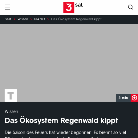
Hauptnavigation
3SAT
Sie
3sat
Wissen
NANO
Das Ökosystem Regenwald kippt
sind
hier:
4 min
Wissen
Das Ökosystem Regenwald kippt
Die Saison des Feuers hat wieder begonnen. Es brennt so viel