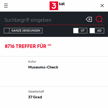
Hauptnavigation
3SAT
Suchbegriff
GANZE SENDUNGEN
UT
AD
8716 TREFFER FÜR ""
-
Kultur
Museums-Check
-
Gesellschaft
37 Grad