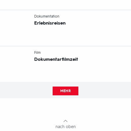
-
Dokumentation
Erlebnisreisen
-
Film
Dokumentarfilmzeit
MEHR
Fußbereich
mit
Inhaltsangabe
nach oben